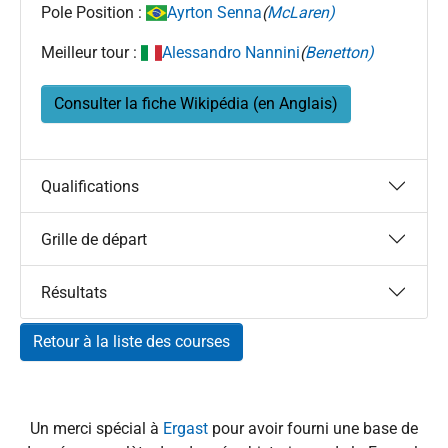
Pole Position :
Ayrton Senna
(
McLaren)
Meilleur tour :
Alessandro Nannini
(
Benetton)
Consulter la fiche Wikipédia (en Anglais)
Qualifications
Grille de départ
Résultats
Retour à la liste des courses
Un merci spécial à
Ergast
pour avoir fourni une base de