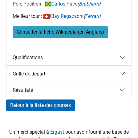
Pole Position :
Carlos Pace
(
Brabham)
Meilleur tour :
Clay Regazzoni
(
Ferrari)
Consulter la fiche Wikipédia (en Anglais)
Qualifications
Grille de départ
Résultats
Retour à la liste des courses
Un merci spécial à
Ergast
pour avoir fourni une base de