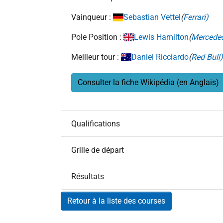
Vainqueur :
Sebastian Vettel
(
Ferrari)
Pole Position :
Lewis Hamilton
(
Mercede
Meilleur tour :
Daniel Ricciardo
(
Red Bull
Consulter la fiche Wikipédia (en Anglais)
Qualifications
Grille de départ
Résultats
Retour à la liste des courses