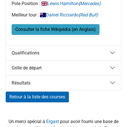
Pole Position :
Lewis Hamilton
(
Mercedes)
Meilleur tour :
Daniel Ricciardo
(
Red Bull)
Consulter la fiche Wikipédia (en Anglais)
Qualifications
Grille de départ
Résultats
Retour à la liste des courses
Un merci spécial à
Ergast
pour avoir fourni une base de