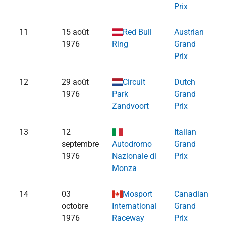
Prix
11
15 août
Red Bull
Austrian
1976
Ring
Grand
Prix
12
29 août
Circuit
Dutch
1976
Park
Grand
Zandvoort
Prix
13
12
Italian
septembre
Autodromo
Grand
1976
Nazionale di
Prix
P
Monza
14
03
Mosport
Canadian
octobre
International
Grand
1976
Raceway
Prix