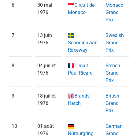
6
30 mai
Circuit de
Monaco
1976
Monaco
Grand
Prix
7
13 juin
Swedish
1976
Scandinavian
Grand
S
Raceway
Prix
8
04 juillet
Circuit
French
1976
Paul Ricard
Grand
Prix
9
18 juillet
Brands
British
1976
Hatch
Grand
Prix
10
01 août
German
1976
Nürburgring
Grand