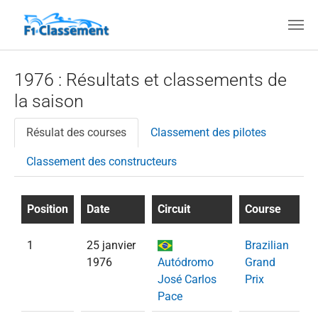
Aller au contenu principal
1976 : Résultats et classements de
la saison
Résulat des courses
Classement des pilotes
Classement des constructeurs
Position
Date
Circuit
Course
1
25 janvier
Brazilian
1976
Autódromo
Grand
José Carlos
Prix
Pace