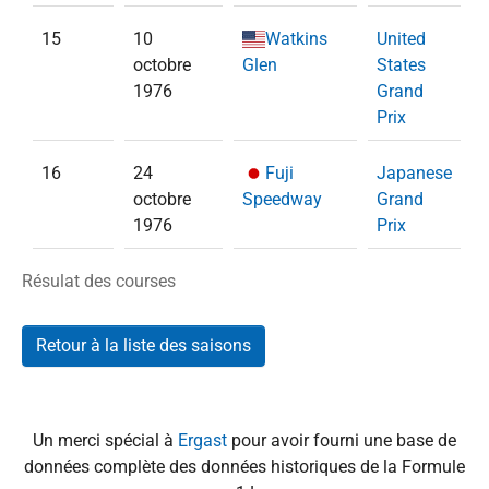
15
10
Watkins
United
octobre
Glen
States
1976
Grand
Prix
16
24
Fuji
Japanese
octobre
Speedway
Grand
A
1976
Prix
Résulat des courses
Retour à la liste des saisons
Un merci spécial à
Ergast
pour avoir fourni une base de
données complète des données historiques de la Formule