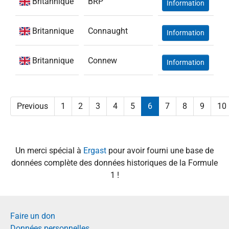
Britannique
BRP
Information
Britannique
Connaught
Information
Britannique
Connew
Information
Previous
1
2
3
4
5
6
7
8
9
10
Un merci spécial à
Ergast
pour avoir fourni une base de
données complète des données historiques de la Formule
1 !
Faire un don
Données personnelles