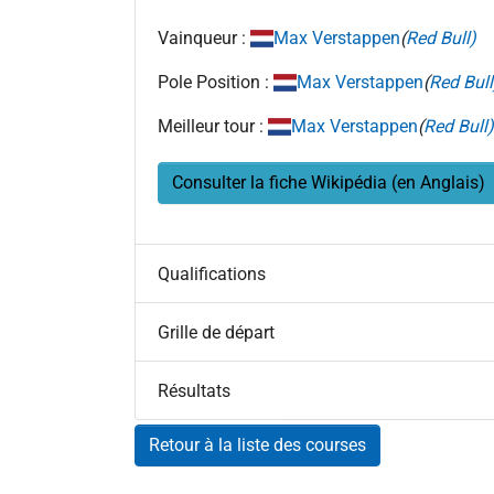
Vainqueur :
Max Verstappen
(
Red Bull)
Pole Position :
Max Verstappen
(
Red Bull
Meilleur tour :
Max Verstappen
(
Red Bull
Consulter la fiche Wikipédia (en Anglais)
Qualifications
Grille de départ
Résultats
Retour à la liste des courses