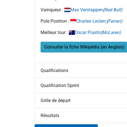
Vainqueur :
Max Verstappen
(
Red Bull)
Pole Position :
Charles Leclerc
(
Ferrari)
Meilleur tour :
Oscar Piastri
(
McLaren)
Consulter la fiche Wikipédia (en Anglais)
Qualifications
Qualification Sprint
Grille de départ
Résultats