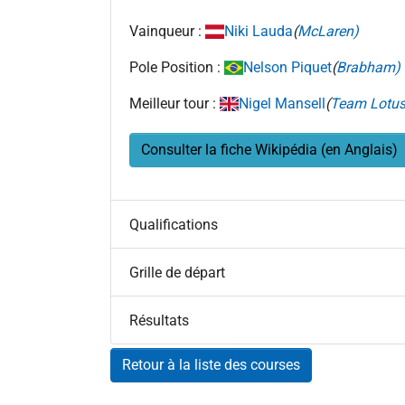
Vainqueur :
Niki Lauda
(
McLaren)
Pole Position :
Nelson Piquet
(
Brabham)
Meilleur tour :
Nigel Mansell
(
Team Lotus
Consulter la fiche Wikipédia (en Anglais)
Qualifications
Grille de départ
Résultats
Retour à la liste des courses