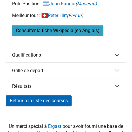
Pole Position :
Juan Fangio
(
Maserati)
Meilleur tour :
Peter Hirt
(
Ferrari)
Consulter la fiche Wikipédia (en Anglais)
Qualifications
Grille de départ
Résultats
Retour à la liste des courses
Un merci spécial à
Ergast
pour avoir fourni une base de