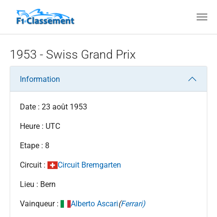
Aller au contenu principal
1953 - Swiss Grand Prix
Information
Date : 23 août 1953
Heure : UTC
Etape : 8
Circuit :
Circuit Bremgarten
Lieu : Bern
Vainqueur :
Alberto Ascari
(
Ferrari)