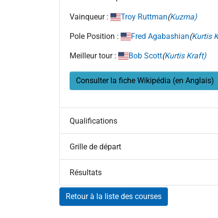
Vainqueur :
Troy Ruttman
(
Kuzma)
Pole Position :
Fred Agabashian
(
Kurtis K
Meilleur tour :
Bob Scott
(
Kurtis Kraft)
Consulter la fiche Wikipédia (en Anglais)
Qualifications
Grille de départ
Résultats
Retour à la liste des courses