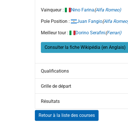
Vainqueur :
Nino Farina
(
Alfa Romeo)
Pole Position :
Juan Fangio
(
Alfa Romeo
Meilleur tour :
Dorino Serafini
(
Ferrari)
Consulter la fiche Wikipédia (en Anglais)
Qualifications
Grille de départ
Résultats
Retour à la liste des courses