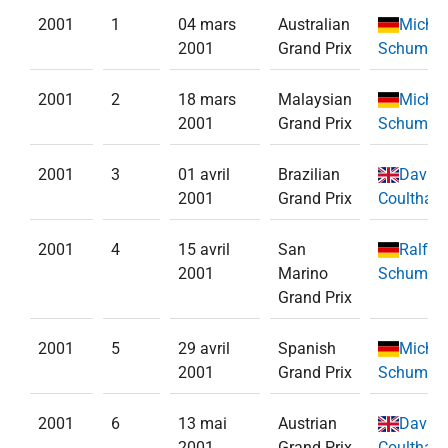
2001
1
04 mars
Australian
Michae
2001
Grand Prix
Schumac
2001
2
18 mars
Malaysian
Michae
2001
Grand Prix
Schumac
2001
3
01 avril
Brazilian
David
2001
Grand Prix
Coulthard
2001
4
15 avril
San
Ralf
2001
Marino
Schumac
Grand Prix
2001
5
29 avril
Spanish
Michae
2001
Grand Prix
Schumac
2001
6
13 mai
Austrian
David
2001
Grand Prix
Coulthard