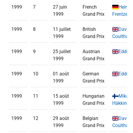
1999
7
27 juin
French
Heinz-
1999
Grand Prix
Frentzen
(
1999
8
11 juillet
British
David
1999
Grand Prix
Coulthard
1999
9
25 juillet
Austrian
Eddie I
1999
Grand Prix
1999
10
01 août
German
Eddie I
1999
Grand Prix
1999
11
15 août
Hungarian
Mika
1999
Grand Prix
Häkkinen
1999
12
29 août
Belgian
David
1999
Grand Prix
Coulthard