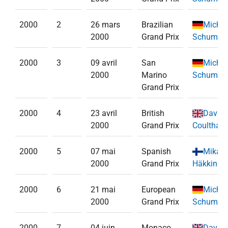
2000
2
26 mars
Brazilian
Michae
2000
Grand Prix
Schumac
2000
3
09 avril
San
Michae
2000
Marino
Schumac
Grand Prix
2000
4
23 avril
British
David
2000
Grand Prix
Coulthard
2000
5
07 mai
Spanish
Mika
2000
Grand Prix
Häkkinen
2000
6
21 mai
European
Michae
2000
Grand Prix
Schumac
2000
7
04 juin
Monaco
David