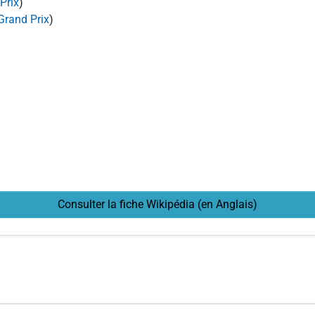
Prix
)
Grand Prix
)
Consulter la fiche Wikipédia (en Anglais)