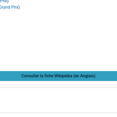
Prix
)
Grand Prix
)
Consulter la fiche Wikipédia (en Anglais)