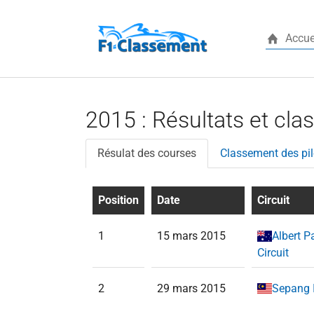
Accue
Aller au contenu principal
2015 : Résultats et cla
Résulat des courses
Classement des pil
Position
Date
Circuit
1
15 mars 2015
Albert P
Circuit
2
29 mars 2015
Sepang I