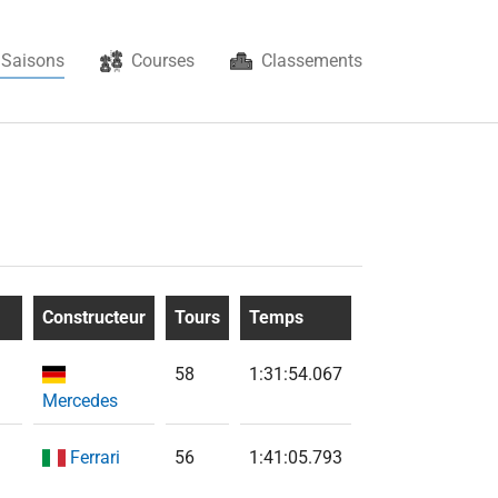
(current)
Saisons
Courses
Classements
Constructeur
Tours
Temps
58
1:31:54.067
Mercedes
Ferrari
56
1:41:05.793