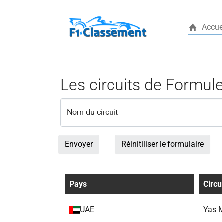
Accue
Aller au contenu principal
Les circuits de Formul
Nom du circuit
Envoyer
Réinitiliser le formulaire
Pays
Circu
UAE
Yas M