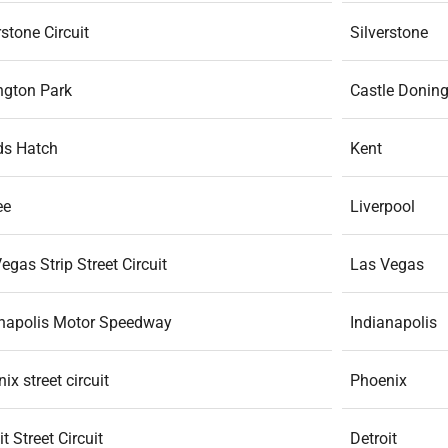
rstone Circuit
Silverstone
ngton Park
Castle Donin
ds Hatch
Kent
ee
Liverpool
egas Strip Street Circuit
Las Vegas
anapolis Motor Speedway
Indianapolis
ix street circuit
Phoenix
it Street Circuit
Detroit