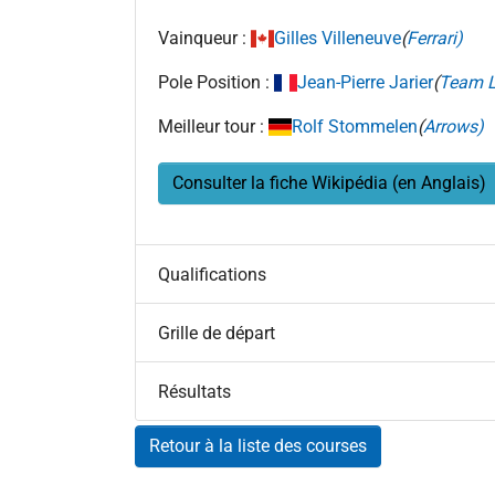
Vainqueur :
Gilles Villeneuve
(
Ferrari)
Pole Position :
Jean-Pierre Jarier
(
Team L
Meilleur tour :
Rolf Stommelen
(
Arrows)
Consulter la fiche Wikipédia (en Anglais)
Qualifications
Grille de départ
Résultats
Retour à la liste des courses