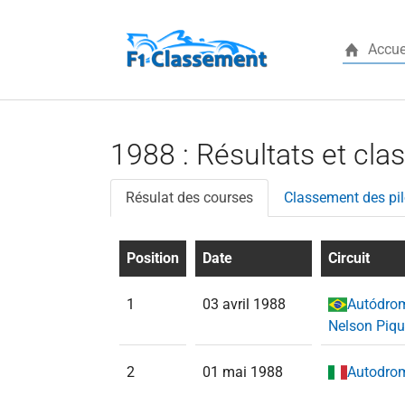
Accue
Aller au contenu principal
1988 : Résultats et cla
Résulat des courses
Classement des pil
Position
Date
Circuit
1
03 avril 1988
Autódrom
Nelson Piqu
2
01 mai 1988
Autodrom