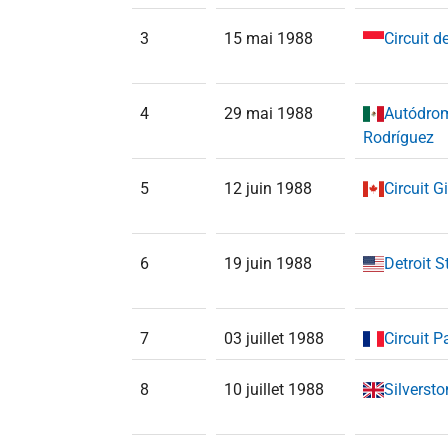
3
15 mai 1988
Circuit 
4
29 mai 1988
Autódro
Rodríguez
5
12 juin 1988
Circuit G
6
19 juin 1988
Detroit S
7
03 juillet 1988
Circuit P
8
10 juillet 1988
Silversto