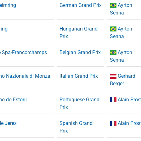
eimring
German Grand Prix
Ayrton
Senna
ring
Hungarian Grand
Ayrton
Prix
Senna
de Spa-Francorchamps
Belgian Grand Prix
Ayrton
Senna
mo Nazionale di Monza
Italian Grand Prix
Gerhard
Berger
o do Estoril
Portuguese Grand
Alain Pros
Prix
de Jerez
Spanish Grand
Alain Pros
Prix