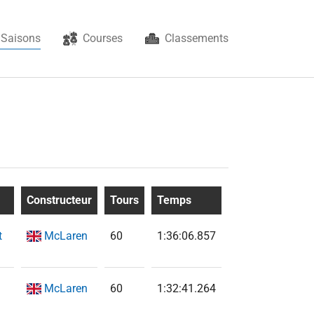
(current)
Saisons
Courses
Classements
Constructeur
Tours
Temps
t
McLaren
60
1:36:06.857
McLaren
60
1:32:41.264