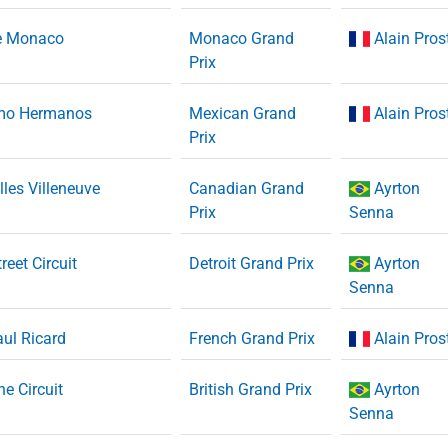
de Monaco
Monaco Grand
Alain Pros
Prix
mo Hermanos
Mexican Grand
Alain Pros
Prix
illes Villeneuve
Canadian Grand
Ayrton
Prix
Senna
treet Circuit
Detroit Grand Prix
Ayrton
Senna
aul Ricard
French Grand Prix
Alain Pros
ne Circuit
British Grand Prix
Ayrton
Senna